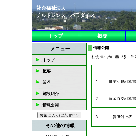
社会福祉法人
チルドレンス・パラダイス
トップ
概要
情報公開
社会福祉法に基づき、当
１
事業活動計算
２
資金収支計算
３
貸借対照表