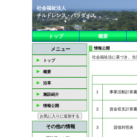
社会福祉法人
チルドレンス・パラダイス
トップ
概要
情報公開
社会福祉法に基づき、当
１
事業活動計算
２
資金収支計算
３
貸借対照表